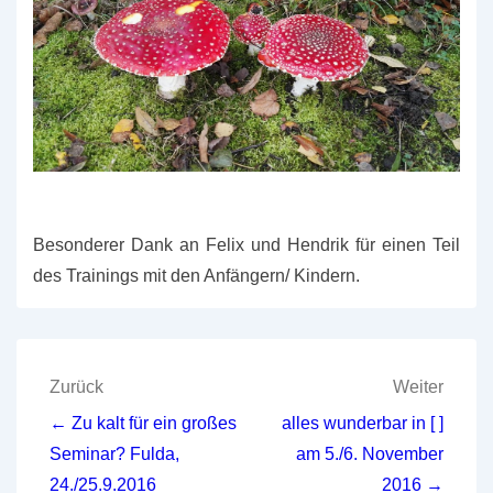
Besonderer Dank an Felix und Hendrik für einen Teil
des Trainings mit den Anfängern/ Kindern.
Beitragsnavigation
Zurück
Weiter
← Zu kalt für ein großes
alles wunderbar in [ ]
Seminar? Fulda,
am 5./6. November
24./25.9.2016
2016 →